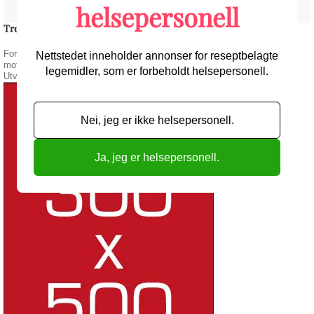
helsepersonell
Tre nevrologiske sykdommer blir vanligere i Sverige
Forekomsten av multippel sklerose, Parkinsons sykdom og
Nettstedet inneholder annonser for reseptbelagte
motornevronsykdom har økt i Sverige og Frankrike over nesten to tiår.
legemidler, som er forbeholdt helsepersonell.
Utviklingen har ulike forklaringer for de tre sykdommene.
Nei, jeg er ikke helsepersonell.
Ja, jeg er helsepersonell.