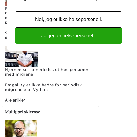
Første randomiserte studien på
botulinumtoksin og CGRP mot kronisk
migrene starter opp: Kan bli
Nei, jeg er ikke helsepersonell.
praksisendrende
Sjeldent hodepinetilstand øker risikoen for
Ja, jeg er helsepersonell.
demens og andre sykdommer
Hjernen ser annerledes ut hos personer
med migrene
Emgallity er ikke bedre for periodisk
migrene enn Vydura
Alle artikler
Multippel sklerose