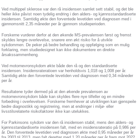
Ved multippel sklerose var den rå insidensen samlet sett stabil, og det ble
heller ikke påvist noen tydelig endring i den alders- og kjønnsstandardiserte
insidensen. Samtidig økte den forventede levetiden ved diagnosen med i
gjennomsnitt 2,35 måneder per år gjennom studieperioden.
Forskerne vurderer derfor at den økende MS-prevalensen først og fremst
skyldes lengre overlevelse, snarere enn økt risiko for å utvikle
sykdommen. De peker på bedre behandling og oppfølging som en mulig
forklaring, men studiedesignet kan ikke dokumentere en direkte
årsakssammenheng.
Ved motornevronsykdom økte både den rå og den standardiserte
insidensen. Insidensrateratioen var henholdsvis 1,018 og 1,008 per år.
Samtidig økte den forventede levetiden ved diagnosen med 0,34 måneder
per år.
Resultatene tyder dermed på at den økende prevalensen av
motornevronsykdom både kan skyldes flere nye tilfeller og en mindre
forbedring i overlevelsen. Forskerne fremhever at utviklingen kan gjenspeile
bedre diagnostikk og registrering, men at endringer i miljø- eller
livsstilsrelaterte risikofaktorer ikke kan utelukkes.
For Parkinsons sykdom var den rå insidensen stabil, mens den alders- og
kjønnsstandardiserte insidensen falt, med en insidensrateratio på 0,986 per
år. Den forventede levetiden ved diagnosen økte med 0,95 måneder per år
fra 2003 til 2013, men falt deretter med 1,20 måneder per år frem mot 2022.