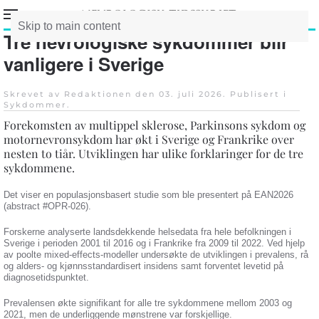
Skip to main content
Tre nevrologiske sykdommer blir
vanligere i Sverige
Skrevet av Redaktionen den
03. juli 2026
. Publisert i
Sykdommer
.
Forekomsten av multippel sklerose, Parkinsons sykdom og
motornevronsykdom har økt i Sverige og Frankrike over
nesten to tiår. Utviklingen har ulike forklaringer for de tre
sykdommene.
Det viser en populasjonsbasert studie som ble presentert på EAN2026
(abstract #OPR-026).
Forskerne analyserte landsdekkende helsedata fra hele befolkningen i
Sverige i perioden 2001 til 2016 og i Frankrike fra 2009 til 2022. Ved hjelp
av poolte mixed-effects-modeller undersøkte de utviklingen i prevalens, rå
og alders- og kjønnsstandardisert insidens samt forventet levetid på
diagnosetidspunktet.
Prevalensen økte signifikant for alle tre sykdommene mellom 2003 og
2021, men de underliggende mønstrene var forskjellige.