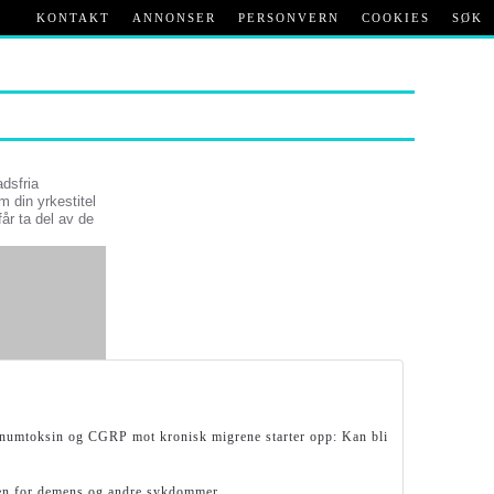
KONTAKT
ANNONSER
PERSONVERN
COOKIES
SØK
adsfria
m din yrkestitel
får ta del av de
linumtoksin og CGRP mot kronisk migrene starter opp: Kan bli
koen for demens og andre sykdommer