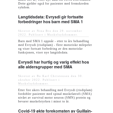
Dette gjelder også for pasienter med fremskreden
sykdom.
Langtidsdata: Evrysdi gir fortsatte
forbedringer hos barn med SMA 1
Skrevet av Nina Bro den
29. november
2022
. Publisert i
Muskelsykdommer
.
Barn med SMA 1 oppnår - etter to års behandling
med Evrysdi (risdiplam) - flere motoriske milepeler
og viser fortsatt forbedring av den motoriske
funksjonen, viser nye langtidsdata.
Evrysdi har hurtig og varig effekt hos
alle aldersgrupper med SMA
Skrevet av Bo Karl Christensen den
30.
oktober 2022
. Publisert i
Muskelsykdommer
.
Etter fire ukers behandling med Evrysdi (risdiplam)
fordobler pasienter med spinal muskelatrofi (SMA)
nivået av survival motor neuron (SMN) protein og
bevarer muskelstyrken i minst to år.
Covid-19 økte forekomsten av Guillain-