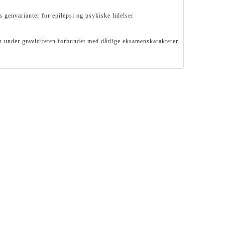
s genvarianter for epilepsi og psykiske lidelser
n under graviditeten forbundet med dårlige eksamenskarakterer
 er