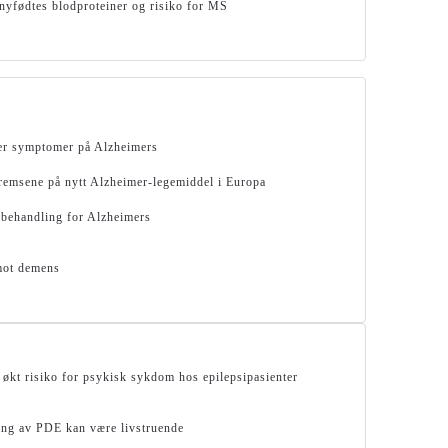
yfødtes blodproteiner og risiko for MS
rer symptomer på Alzheimers
bremsene på nytt Alzheimer-legemiddel i Europa
 behandling for Alzheimers
mot demens
 økt risiko for psykisk sykdom hos epilepsipasienter
ing av PDE kan være livstruende