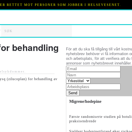
 ER RETTET MOT PERSONER SOM JOBBER I HELSEVESENET.
T
for behandling
För att du ska få tillgång till vårt kostn
nyhetsbrev behöver vi få information o
och arbetsplats, för att verifiera att du 
annonser som nyhetsbrevet innehåller.
elsykdommer
.
sq (zilucoplan) for behandling av
Send
Migrene/hodepine
Første randomiserte studien på botu
praksisendrende
Sjeldent hodepinetilstand øker risi