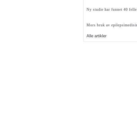
Ny studie har funnet 40 felle
Mors bruk av epilepsimedisi
Alle artikler
×
Denne siden er kun ment for
helsepersonell
ttstedet inneholder annonser for reseptbelagte legemidler, som
forbeholdt helsepersonell.
Nei, jeg er ikke helsepersonell.
Ja, jeg er