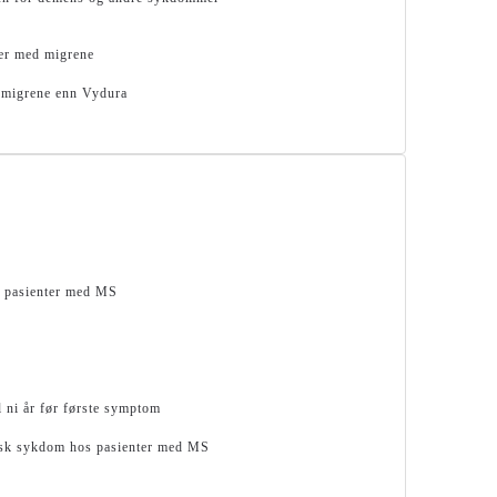
ner med migrene
k migrene enn Vydura
r pasienter med MS
l ni år før første symptom
kisk sykdom hos pasienter med MS