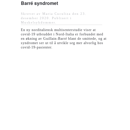
Barré syndromet
Skrevet av Maria Cuculiza den
23.
desember 2020
. Publisert i
Muskelsykdommer
.
En ny norditaliensk multisenterstudie viser at
covid-19 utbruddet i Nord-Italia er forbundet med
en økning av Guillain-Barré blant de smittede, og at
syndromet ser ut til å utvikle seg mer alvorlig hos
covid-19-pasienter.