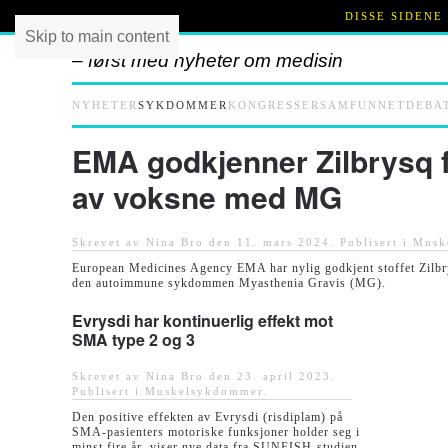
DISSE SIDENE
Skip to main content
– først med nyheter om medisin
NYHETER
SYKDOMMER
KONGRESSER
SAMFUNNET
DEBA
EMA godkjenner Zilbrysq 
av voksne med MG
Skrevet av Nina Bro den
11. mars 2024
. Publisert i
Musk
European Medicines Agency EMA har nylig godkjent stoffet Zilbry
den autoimmune sykdommen Myasthenia Gravis (MG).
Evrysdi har kontinuerlig effekt mot
SMA type 2 og 3
Skrevet av Nina Bro den
23. april 2023
.
Publisert i
Muskelsykdommer
.
Den positive effekten av Evrysdi (risdiplam) på
SMA-pasienters motoriske funksjoner holder seg i
minst fire år, viser nye data fra SUNFISH-studien.