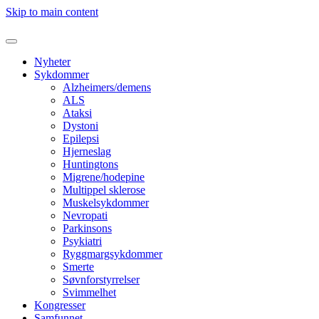
Skip to main content
Nyheter
Sykdommer
Alzheimers/demens
ALS
Ataksi
Dystoni
Epilepsi
Hjerneslag
Huntingtons
Migrene/hodepine
Multippel sklerose
Muskelsykdommer
Nevropati
Parkinsons
Psykiatri
Ryggmargsykdommer
Smerte
Søvnforstyrrelser
Svimmelhet
Kongresser
Samfunnet