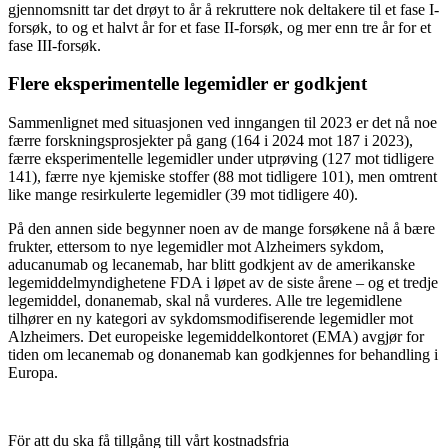
gjennomsnitt tar det drøyt to år å rekruttere nok deltakere til et fase I-
forsøk, to og et halvt år for et fase II-forsøk, og mer enn tre år for et
fase III-forsøk.
Flere eksperimentelle legemidler er godkjent
Sammenlignet med situasjonen ved inngangen til 2023 er det nå noe
færre forskningsprosjekter på gang (164 i 2024 mot 187 i 2023),
færre eksperimentelle legemidler under utprøving (127 mot tidligere
141), færre nye kjemiske stoffer (88 mot tidligere 101), men omtrent
like mange resirkulerte legemidler (39 mot tidligere 40).
På den annen side begynner noen av de mange forsøkene nå å bære
frukter, ettersom to nye legemidler mot Alzheimers sykdom,
aducanumab og lecanemab, har blitt godkjent av de amerikanske
legemiddelmyndighetene FDA i løpet av de siste årene – og et tredje
legemiddel, donanemab, skal nå vurderes. Alle tre legemidlene
tilhører en ny kategori av sykdomsmodifiserende legemidler mot
Alzheimers. Det europeiske legemiddelkontoret (EMA) avgjør for
tiden om lecanemab og donanemab kan godkjennes for behandling i
Europa.
För att du ska få tillgång till vårt kostnadsfria