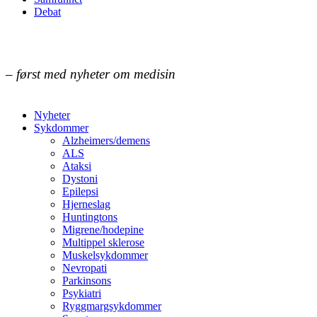
Debat
– først med nyheter om medisin
Nyheter
Sykdommer
Alzheimers/demens
ALS
Ataksi
Dystoni
Epilepsi
Hjerneslag
Huntingtons
Migrene/hodepine
Multippel sklerose
Muskelsykdommer
Nevropati
Parkinsons
Psykiatri
Ryggmargsykdommer