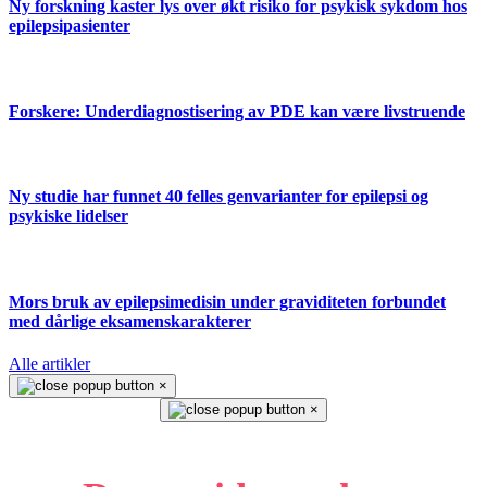
Ny forskning kaster lys over økt risiko for psykisk sykdom hos
epilepsipasienter
Forskere: Underdiagnostisering av PDE kan være livstruende
Ny studie har funnet 40 felles genvarianter for epilepsi og
psykiske lidelser
Mors bruk av epilepsimedisin under graviditeten forbundet
med dårlige eksamenskarakterer
Alle artikler
×
×