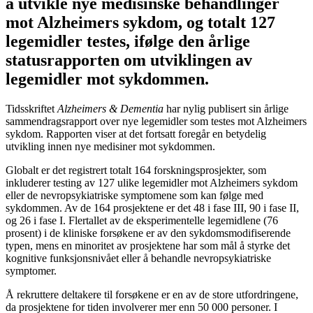
å utvikle nye medisinske behandlinger
mot Alzheimers sykdom, og totalt 127
legemidler testes, ifølge den årlige
statusrapporten om utviklingen av
legemidler mot sykdommen.
Tidsskriftet
Alzheimers & Dementia
har nylig publisert sin årlige
sammendragsrapport over nye legemidler som testes mot Alzheimers
sykdom. Rapporten viser at det fortsatt foregår en betydelig
utvikling innen nye medisiner mot sykdommen.
Globalt er det registrert totalt 164 forskningsprosjekter, som
inkluderer testing av 127 ulike legemidler mot Alzheimers sykdom
eller de nevropsykiatriske symptomene som kan følge med
sykdommen. Av de 164 prosjektene er det 48 i fase III, 90 i fase II,
og 26 i fase I. Flertallet av de eksperimentelle legemidlene (76
prosent) i de kliniske forsøkene er av den sykdomsmodifiserende
typen, mens en minoritet av prosjektene har som mål å styrke det
kognitive funksjonsnivået eller å behandle nevropsykiatriske
symptomer.
Å rekruttere deltakere til forsøkene er en av de store utfordringene,
da prosjektene for tiden involverer mer enn 50 000 personer. I