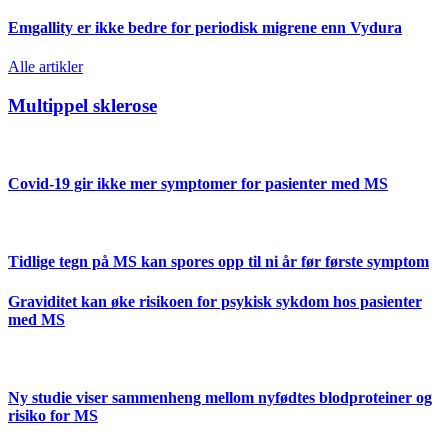
Emgallity er ikke bedre for periodisk migrene enn Vydura
Alle artikler
Multippel sklerose
Covid-19 gir ikke mer symptomer for pasienter med MS
Tidlige tegn på MS kan spores opp til ni år før første symptom
Graviditet kan øke risikoen for psykisk sykdom hos pasienter
med MS
Ny studie viser sammenheng mellom nyfødtes blodproteiner og
risiko for MS