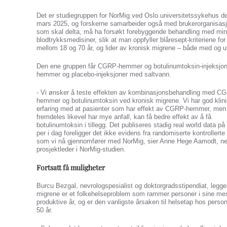
Det er studiegruppen for NorMig ved Oslo universitetssykehus der
mars 2025, og forskerne samarbeider også med brukerorganisas
som skal delta, må ha forsøkt forebyggende behandling med minst
blodtrykksmedisiner, slik at man oppfyller blåresept-kriteriene 
mellom 18 og 70 år, og lider av kronisk migrene – både med og u
Den ene gruppen får CGRP-hemmer og botulinumtoksin-injeksjo
hemmer og placebo-injeksjoner med saltvann.
- Vi ønsker å teste effekten av kombinasjonsbehandling med C
hemmer og botulinumtoksin ved kronisk migrene. Vi har god klin
erfaring med at pasienter som har effekt av CGRP-hemmer, me
fremdeles likevel har mye anfall, kan få bedre effekt av å få
botulinumtoksin i tillegg. Det publiseres stadig real world data p
per i dag foreligger det ikke evidens fra randomiserte kontrollerte
som vi nå gjennomfører med NorMig, sier Anne Hege Aamodt, ne
prosjektleder i NorMig-studien.
Fortsatt få muligheter
Burcu Bezgal, nevrologspesialist og doktorgradsstipendiat, legger 
migrene er et folkehelseproblem som rammer personer i sine me
produktive år, og er den vanligste årsaken til helsetap hos perso
50 år.