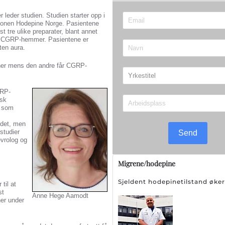
 leder studien. Studien starter opp i
jonen Hodepine Norge. Pasientene
 tre ulike preparater, blant annet
for CGRP-hemmer. Pasientene er
ten aura.
ner mens den andre får CGRP-
GRP-
isk
n som
å det, men
 studier
Send
vrolog og
Migrene/hodepine
Sjeldent hodepinetilstand øk
til at
st
Anne Hege Aamodt
ner under