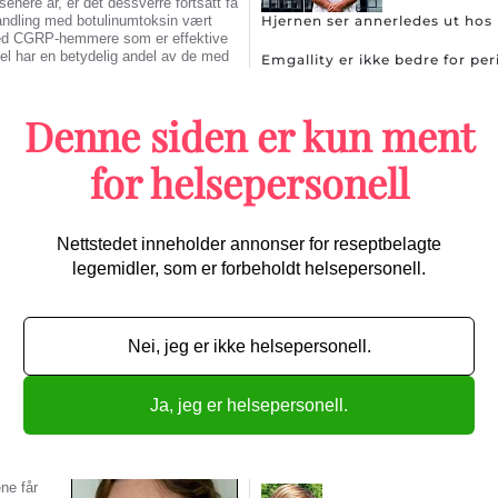
senere år, er det dessverre fortsatt få
handling med botulinumtoksin vært
Hjernen ser annerledes ut ho
 med CGRP-hemmere som er effektive
el har en betydelig andel av de med
Emgallity er ikke bedre for pe
 Bezgal.
Sterk sammenheng mellom kly
med både CGRP-hemmer og
Denne siden er kun ment
dling kan virke godt sammen og
Alle artikler
for helsepersonell
Multippel sklerose
ombinasjonsbehandlingen med CGRP-
kt gitt sammen, slik at pasienter
de. Slik dokumentasjon kan forskerne
ningslinjebasert behandling som er
Nettstedet inneholder annonser for reseptbelagte
legemidler, som er forbeholdt helsepersonell.
Covid-19 gir ikke mer sympto
ik det stilles krav om i slike studier.
Nei, jeg er ikke helsepersonell.
ennomført, får pasientene justert
ntene å registrere hodepine i fire
arten av pasientene får CGRP-hemmer
Ja, jeg er helsepersonell.
placebo.
Tidlige tegn på MS kan spores 
med
Graviditet kan øke risikoen f
 CGRP-
ne får