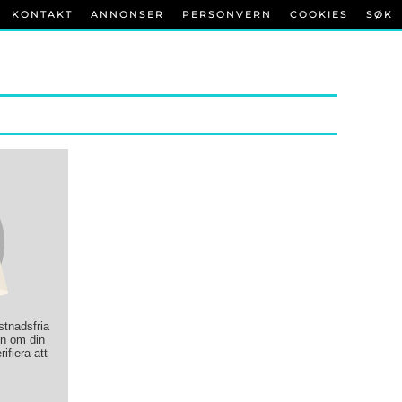
KONTAKT
ANNONSER
PERSONVERN
COOKIES
SØK
ostnadsfria
on om din
rifiera att