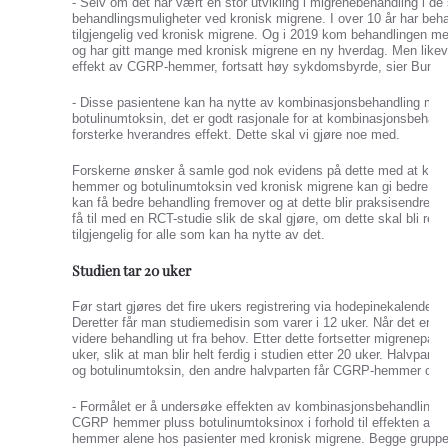
- Selv om det har vært en stor utvikling i migrenebehandling i de 
behandlingsmuligheter ved kronisk migrene. I over 10 år har be
tilgjengelig ved kronisk migrene. Og i 2019 kom behandlingen
og har gitt mange med kronisk migrene en ny hverdag. Men likev
effekt av CGRP-hemmer, fortsatt høy sykdomsbyrde, sier Burcu
- Disse pasientene kan ha nytte av kombinasjonsbehandling 
botulinumtoksin, det er godt rasjonale for at kombinasjonsbehan
forsterke hverandres effekt. Dette skal vi gjøre noe med.
Forskerne ønsker å samle god nok evidens på dette med at k
hemmer og botulinumtoksin ved kronisk migrene kan gi bedre effe
kan få bedre behandling fremover og at dette blir praksisendren
få til med en RCT-studie slik de skal gjøre, om dette skal bli ret
tilgjengelig for alle som kan ha nytte av det.
Studien tar 20 uker
Før start gjøres det fire ukers registrering via hodepinekalender, sl
Deretter får man studiemedisin som varer i 12 uker. Når det er gj
videre behandling ut fra behov. Etter dette fortsetter migrenepasie
uker, slik at man blir helt ferdig i studien etter 20 uker. Halvp
og botulinumtoksin, den andre halvparten får CGRP-hemmer og 
- Formålet er å undersøke effekten av kombinasjonsbehandling 
CGRP hemmer pluss botulinumtoksinox i forhold til effekten av
hemmer alene hos pasienter med kronisk migrene. Begge gruppe