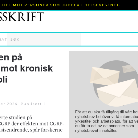
RETTET MOT PERSONER SOM JOBBER I HELSEVESENET.
BAT
en på
mot kronisk
li
er 2024
. Publisert i
För att du ska få tillgång till vårt k
erte studien på
nyhetsbrev behöver vi få informati
yrkestitel och arbetsplats, för att ve
CGRP der effekten mot CGRP-
du får ta del av de annonser som
ksisendrende, spår forskerne
nyhetsbrevet innehåller.