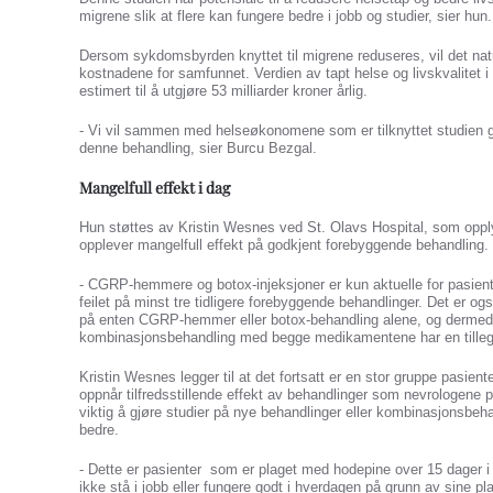
migrene slik at flere kan fungere bedre i jobb og studier, sier hun.
Dersom sykdomsbyrden knyttet til migrene reduseres, vil det nat
kostnadene for samfunnet. Verdien av tapt helse og livskvalitet
estimert til å utgjøre 53 milliarder kroner årlig.
- Vi vil sammen med helseøkonomene som er tilknyttet studien 
denne behandling, sier Burcu Bezgal.
Mangelfull effekt i dag
Hun støttes av Kristin Wesnes ved St. Olavs Hospital, som opp
opplever mangelfull effekt på godkjent forebyggende behandling.
- CGRP-hemmere og botox-injeksjoner er kun aktuelle for pasien
feilet på minst tre tidligere forebyggende behandlinger. Det er o
på enten CGRP-hemmer eller botox-behandling alene, og dermed 
kombinasjonsbehandling med begge medikamentene har en tilleggs
Kristin Wesnes legger til at det fortsatt er en stor gruppe pasie
oppnår tilfredsstillende effekt av behandlinger som nevrologene per
viktig å gjøre studier på nye behandlinger eller kombinasjonsbe
bedre.
- Dette er pasienter som er plaget med hodepine over 15 dager 
ikke stå i jobb eller fungere godt i hverdagen på grunn av sine pl