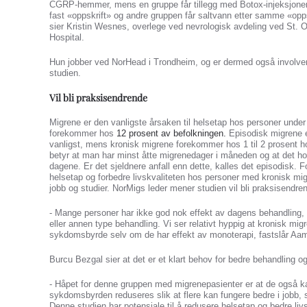
CGRP-hemmer, mens en gruppe får tillegg med Botox-injeksjoner
fast «oppskrift» og andre gruppen får saltvann etter samme «opps
sier Kristin Wesnes, overlege ved nevrologisk avdeling ved St. 
Hospital.
Hun jobber ved NorHead i Trondheim, og er dermed også involver
studien.
Vil bli praksisendrende
Migrene er den vanligste årsaken til helsetap hos personer under
forekommer hos
12 prosent av befolkningen.
Episodisk migrene 
vanligst, mens kronisk migrene forekommer hos 1 til 2 prosent h
betyr at man har minst åtte migrenedager i måneden og at det h
dagene. Er det sjeldnere anfall enn dette, kalles det episodisk. 
helsetap og forbedre livskvaliteten hos personer med kronisk migr
jobb og studier. NorMigs leder mener studien vil bli praksisendre
- Mange personer har ikke god nok effekt av dagens behandling,
eller annen type behandling. Vi ser relativt hyppig at kronisk mig
sykdomsbyrde selv om de har effekt av monoterapi, fastslår Aa
Burcu Bezgal sier at det er et klart behov for bedre behandling o
- Håpet for denne gruppen med migrenepasienter er at de også kan
sykdomsbyrden reduseres slik at flere kan fungere bedre i jobb, s
Denne studien har potensiale til å redusere helsetap og bedre li