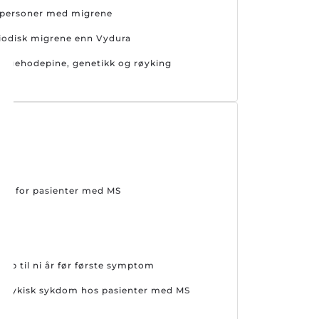
s personer med migrene
riodisk migrene enn Vydura
ngehodepine, genetikk og røyking
mer for pasienter med MS
opp til ni år før første symptom
or psykisk sykdom hos pasienter med MS