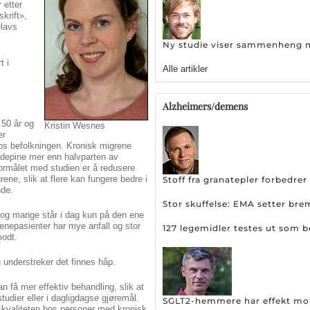
 etter
krift»,
Olavs
Ny studie viser sammenheng me
t i
Alle artikler
Alzheimers/demens
 50 år og
Kristin Wesnes
er
os befolkningen. Kronisk migrene
odepine mer enn halvparten av
Formålet med studien er å redusere
ene, slik at flere kan fungere bedre i
Stoff fra granatepler forbedr
nde.
Stor skuffelse: EMA setter br
 og mange står i dag kun på den ene
renepasienter har mye anfall og stor
127 legemidler testes ut som 
modt.
g understreker det finnes håp.
 få mer effektiv behandling, slik at
tudier eller i dagligdagse gjøremål.
SGLT2-hemmere har effekt m
vskvaliteten hos personer med kronisk