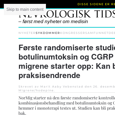
DISSE SIDENE ER 
Skip to main content
– først med nyheter om medisin
NYHETER
SYKDOMMER
KONGRESSER
SAMFUNNET
DE
Første randomiserte studi
botulinumtoksin og CGRP 
migrene starter opp: Kan b
praksisendrende
Skrevet av Marit Aaby Vebenstad den
26. desemb
Migrene/hodepine
.
NorMig starter nå den første randomiserte kontroll
kombinasjonsbehandling med botulinumtoksin og 
hemmer i monoterapi testes ut. Studien kan bli pra
bak.