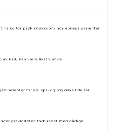
kt risiko for psykisk sykdom hos epilepsipasienter
g av PDE kan være livstruende
genvarianter for epilepsi og psykiske lidelser
under graviditeten forbundet med dårlige