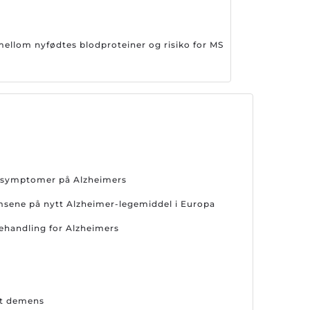
llom nyfødtes blodproteiner og risiko for MS
er symptomer på Alzheimers
emsene på nytt Alzheimer-legemiddel i Europa
behandling for Alzheimers
ot demens