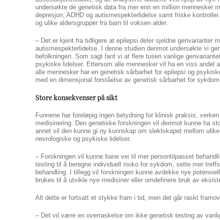
undersøkte de genetisk data fra mer enn en million mennesker med
depresjon, ADHD og autismespekterlidelse samt friske kontroller.
og ulike aldersgrupper fra barn til voksen alder.
– Det er kjent fra tidligere at epilepsi deler sjeldne genvarianter
autismespekterlidelse. I denne studien derimot undersøkte vi gen
befolkningen. Som sagt fant vi at flere tusen vanlige genvarianter e
psykiske lidelser. Ettersom alle mennesker vil ha en viss andel a
alle mennesker har en genetisk sårbarhet for epilepsi og psykiske l
med en dimensjonal forståelse av genetisk sårbarhet for sykdom
Store konsekvenser på sikt
Funnene har foreløpig ingen betydning for klinisk praksis, verken 
medisinering. Den genetiske forskningen vil derimot kunne ha st
annet vil den kunne gi ny kunnskap om slektskapet mellom ulike 
nevrologiske og psykiske lidelser.
– Forskningen vil kunne bane vei til mer persontilpasset behandl
testing til å beregne individuell risiko for sykdom, sette mer tref
behandling. I tillegg vil forskningen kunne avdekke nye potensiel
brukes til å utvikle nye medisiner eller omdefinere bruk av eksis
Alt dette er fortsatt et stykke fram i tid, men det går raskt fram
– Det vil være en overraskelse om ikke genetisk testing av vanlig