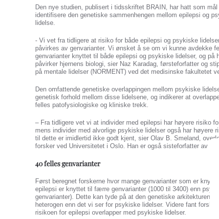
Den nye studien, publisert i tidsskriftet BRAIN, har hatt som mål
identifisere den genetiske sammenhengen mellom epilepsi og ps
lidelse.
- Vi vet fra tidligere at risiko for både epilepsi og psykiske lidelse
påvirkes av genvarianter. Vi ønsket å se om vi kunne avdekke fe
genvarianter knyttet til både epilepsi og psykiske lidelser, og p
påvirker hjernens biologi, sier Naz Karadag, førsteforfatter og st
på mentale lidelser (NORMENT) ved det medisinske fakultetet ved
Den omfattende genetiske overlappingen mellom psykiske lidelser
genetisk forhold mellom disse lidelsene, og indikerer at overlappe
felles patofysiologiske og kliniske trekk.
– Fra tidligere vet vi at individer med epilepsi har høyere risiko fo
mens individer med alvorlige psykiske lidelser også har høyere ri
til dette er imidlertid ikke godt kjent, sier Olav B. Smeland, ov
forsker ved Universitetet i Oslo. Han er også sisteforfatter av art
40 felles genvarianter
Først beregnet forskerne hvor mange genvarianter som er knyttet ti
epilepsi er knyttet til færre genvarianter (1000 til 3400) enn psyki
genvarianter). Dette kan tyde på at den genetiske arkitekturen fo
heterogen enn det vi ser for psykiske lidelser. Videre fant forske
risikoen for epilepsi overlapper med psykiske lidelser.