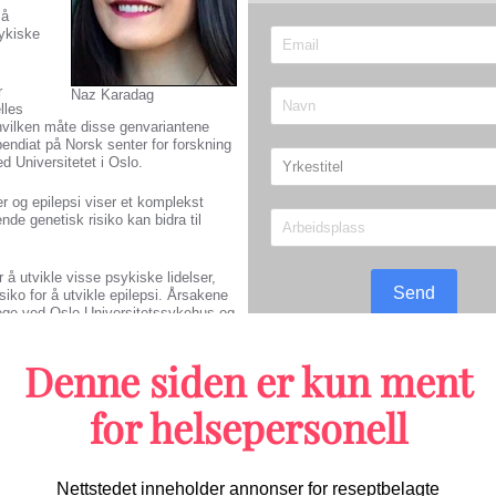
 å
ykiske
r
Naz Karadag
lles
å hvilken måte disse genvariantene
ipendiat på Norsk senter for forskning
 Universitetet i Oslo.
 og epilepsi viser et komplekst
nde genetisk risiko kan bidra til
r å utvikle visse psykiske lidelser,
Send
siko for å utvikle epilepsi. Årsakene
erlege ved Oslo Universitetssykehus og
ikkelen.
Migrene/hodepine
Denne siden er kun ment
for helsepersonell
l hver tilstand, og fant ut at
ske lidelser (5600 til 13900
r epilepsi er mer ensartet og mindre
rne at en stor del av den genetiske
Første randomiserte studien 
Nettstedet inneholder annonser for reseptbelagte
starter opp: Kan bli praksisen