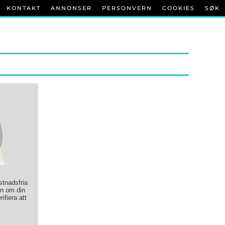
KONTAKT
ANNONSER
PERSONVERN
COOKIES
SØK
ostnadsfria
on om din
rifiera att