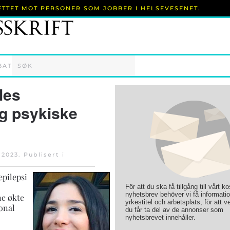
RETTET MOT PERSONER SOM JOBBER I HELSEVESENET.
BAT
les
og psykiske
 2023
. Publisert i
epilepsi
För att du ska få tillgång till vårt k
nyhetsbrev behöver vi få informati
ne økte
yrkestitel och arbetsplats, för att ve
jonal
du får ta del av de annonser som
nyhetsbrevet innehåller.