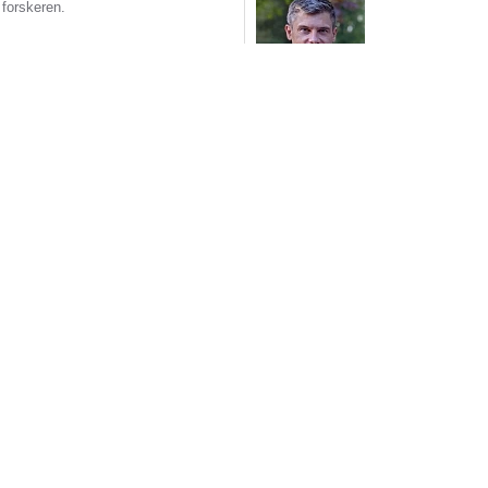
 forskeren.
SGLT2-hemmere har effekt m
Alle artikler
Epilepsi
Ny forskning kaster lys over ø
Forskere: Underdiagnostiserin
Mors bruk av epilepsimedisin 
eksamenskarakterer
Nesten hver femte epilepsipasi