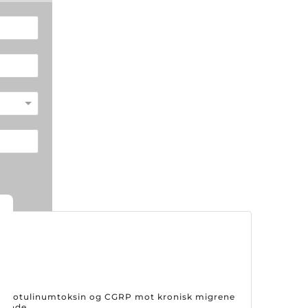
på botulinumtoksin og CGRP mot kronisk migrene
drende