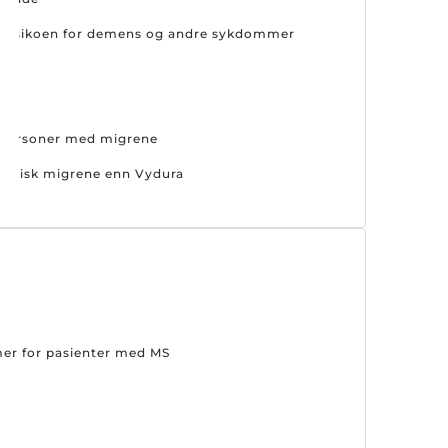
er risikoen for demens og andre sykdommer
s personer med migrene
riodisk migrene enn Vydura
mer for pasienter med MS