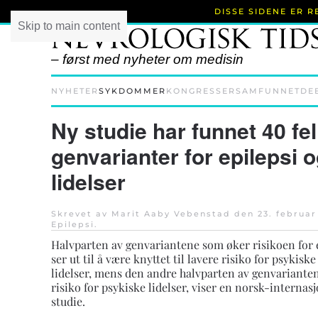
DISSE SIDENE ER 
Skip to main content
– først med nyheter om medisin
NYHETER
SYKDOMMER
KONGRESSER
SAMFUNNET
DE
Ny studie har funnet 40 fel
genvarianter for epilepsi 
lidelser
Skrevet av Marit Aaby Vebenstad den
23. februar
Epilepsi
.
Halvparten av genvariantene som øker risikoen for 
ser ut til å være knyttet til lavere risiko for psykiske
lidelser, mens den andre halvparten av genvariante
risiko for psykiske lidelser, viser en norsk-internas
studie.