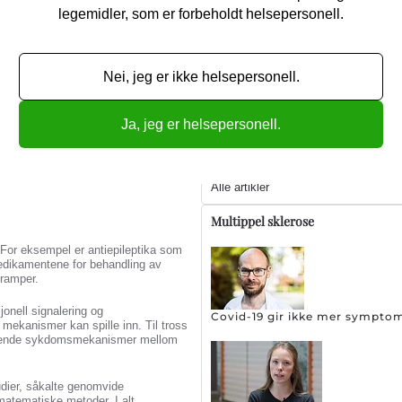
legemidler, som er forbeholdt helsepersonell.
sykiske lidelser. De fleste av disse
Sjeldent hodepinetilstand øk
re analyse av genvariantene tydet på
 cellesyklus, og funksjonen til
Nei, jeg er ikke helsepersonell.
il lavere risiko for psykiske lidelser
økte genvariantene risiko for både
Ja, jeg er helsepersonell.
Hjernen ser annerledes ut ho
Emgallity er ikke bedre for pe
si og psykiske lidelser, og at det
het påvirker risiko for disse
Alle artikler
Multippel sklerose
 For eksempel er antiepileptika som
medikamentene for behandling av
kramper.
jonell signalering og
Covid-19 gir ikke mer sympto
 mekanismer kan spille inn. Til tross
appende sykdomsmekanismer mellom
tudier, såkalte genomvide
matematiske metoder. I alt