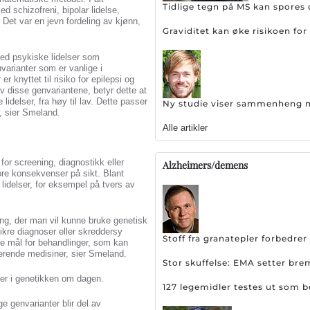
Tidlige tegn på MS kan spores 
 schizofreni, bipolar lidelse,
 Det var en jevn fordeling av kjønn,
Graviditet kan øke risikoen f
 med psykiske lidelser som
varianter som er vanlige i
r knyttet til risiko for epilepsi og
v disse genvariantene, betyr dette at
idelser, fra høy til lav. Dette passer
Ny studie viser sammenheng me
, sier Smeland.
Alle artikler
for screening, diagnostikk eller
Alzheimers/demens
ore konsekvenser på sikt. Blant
lidelser, for eksempel på tvers av
ing, der man vil kunne bruke genetisk
fsikre diagnoser eller skreddersy
Stoff fra granatepler forbedr
le mål for behandlinger, som kan
terende medisiner, sier Smeland.
Stor skuffelse: EMA setter br
over i genetikken om dagen.
127 legemidler testes ut som 
e genvarianter blir del av