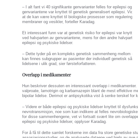
– I alt fant vi 40 signifikante genvarianter felles for epilepsi og p
genvariantene var knyttet til genetisk generalisert epilepsi. Vide
at de kan være knyttet til biologiske prosesser som regulering av
membraner og vesikler, forteller Karadag.
Et interessant funn var at genetisk risiko for epilepsi var knyttet t
ved halvparten av genvariantene, mens for den andre halvparten 
epilepsi og psykiske lidelser.
– Dette tyder på en kompleks genetisk sammenheng mellom epilep
kan finnes subgrupper av pasienter der individuell genetisk sårbar
lidelsene i ulik grad, sier førsteforfatteren.
Overlapp i medikamenter
Hun beskriver dessuten en interessant overlapp i medikamenter.
valproat
e
, lamotrigin og karbamazepin blant de mest effektive 
bipolar lidelse. Derimot er antipsykotika vist å senke terskel for 
– Videre er både epilepsi og psykiske lidelser knyttet til dysfunks
nevrotransmisjon, noe som kan indikere at felles nevrobiologiske
for disse sammenhengene, vet vi fortsatt svært lite om overl
epilepsi og psykiske lidelser, opplyser Karadag.
For å få til dette samlet forskerne inn data fra store genetiske s
assosiasjonsstudier, og de analyserte dataene ved hjelp av nye 