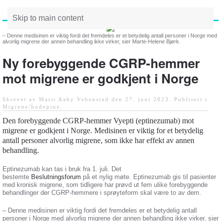
Skip to main content
– Denne medisinen er viktig fordi det fremdeles er et betydelig antall personer i Norge med
alvorlig migrene der annen behandling ikke virker, sier Marte-Helene Bjørk.
Ny forebyggende CGRP-hemmer
mot migrene er godkjent i Norge
Skrevet av Marit Aaby Vebenstad den
27. juni 2023
. Publisert i
Migrene/hodepine
.
Den forebyggende CGRP-hemmer Vyepti (eptinezumab) mot
migrene er godkjent i Norge. Medisinen er viktig for et betydelig
antall personer alvorlig migrene, som ikke har effekt av annen
behandling.
Eptinezumab kan tas i bruk fra 1. juli. Det
bestemte
Beslutningsforum
på et nylig møte. Eptinezumab gis til pasienter
med kronisk migrene, som tidligere har prøvd ut fem ulike forebyggende
behandlinger der CGRP-hemmere i sprøyteform skal være to av dem.
– Denne medisinen er viktig fordi det fremdeles er et betydelig antall
personer i Norge med alvorlig migrene der annen behandling ikke virker, sier