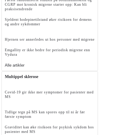
Første randomiserte studien på botulinumtoksin og
CGRP mot kronisk migrene starter opp: Kan bli
praksisendrende
Sjeldent hodepinetilstand øker risikoen for demens
og andre sykdommer
Hjernen ser annerledes ut hos personer med migrene
Emgallity er ikke bedre for periodisk migrene enn
Vydura
Alle artikler
Multippel sklerose
Covid-19 gir ikke mer symptomer for pasienter med
MS
Tidlige tegn på MS kan spores opp til ni år før
første symptom
Graviditet kan øke risikoen for psykisk sykdom hos
pasienter med MS