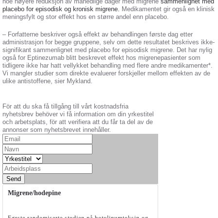
noe høyere reduksjon av månedlige dager med migrene
sammenlignet med
placebo for episodisk og kronisk migrene.
Medikamentet gir også en klinisk
meningsfylt og stor effekt hos en større andel enn placebo.
– Forfatterne beskriver også effekt av behandlingen første dag etter
administrasjon for begge gruppene, selv om dette resultatet beskrives ikke-
signifikant sammenlignet med placebo for episodisk migrene. Det har nylig
også for Eptinezumab blitt beskrevet effekt hos migrenepasienter som
tidligere ikke har hatt vellykket behandling med flere andre medikamenter*.
Vi mangler studier som direkte evaluerer forskjeller mellom effekten av de
ulike antistoffene, sier Mykland.
För att du ska få tillgång till vårt kostnadsfria
nyhetsbrev behöver vi få information om din yrkestitel
och arbetsplats, för att verifiera att du får ta del av de
annonser som nyhetsbrevet innehåller.
Send
Migrene/hodepine