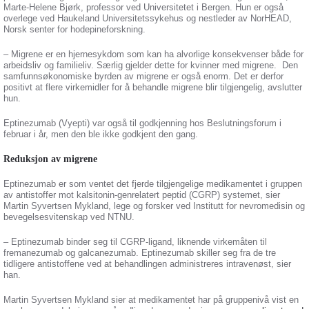
Marte-Helene Bjørk, professor ved Universitetet i Bergen. Hun er også
overlege ved Haukeland Universitetssykehus og nestleder av NorHEAD,
Norsk senter for hodepineforskning.
– Migrene er en hjernesykdom som kan ha alvorlige konsekvenser både for
arbeidsliv og familieliv. Særlig gjelder dette for kvinner med migrene. Den
samfunnsøkonomiske byrden av migrene er også enorm. Det er derfor
positivt at flere virkemidler for å behandle migrene blir tilgjengelig, avslutter
hun.
Eptinezumab (Vyepti) var også til godkjenning hos Beslutningsforum i
februar i år, men den ble ikke godkjent den gang.
Reduksjon av migrene
Eptinezumab er som ventet det fjerde tilgjengelige medikamentet i gruppen
av antistoffer mot kalsitonin-genrelatert peptid (CGRP) systemet, sier
Martin Syvertsen Mykland, lege og forsker ved Institutt for nevromedisin og
bevegelsesvitenskap ved NTNU.
– Eptinezumab binder seg til CGRP-ligand, liknende virkemåten til
fremanezumab og galcanezumab. Eptinezumab skiller seg fra de tre
tidligere antistoffene ved at behandlingen administreres intravenøst, sier
han.
Martin Syvertsen Mykland sier at medikamentet har på gruppenivå vist en