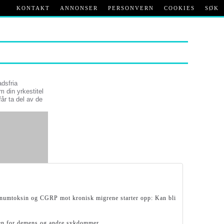
KONTAKT
ANNONSER
PERSONVERN
COOKIES
SØK
adsfria
m din yrkestitel
får ta del av de
linumtoksin og CGRP mot kronisk migrene starter opp: Kan bli
koen for demens og andre sykdommer