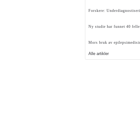
Forskere: Underdiagnostiser
Ny studie har funnet 40 felle
Mors bruk av epilepsimedisi
Alle artikler
×
Denne siden er kun ment for
helsepersonell
ttstedet inneholder annonser for reseptbelagte legemidler, som
forbeholdt helsepersonell.