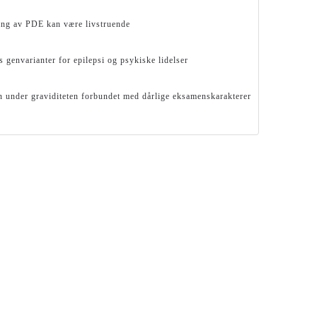
ing av PDE kan være livstruende
s genvarianter for epilepsi og psykiske lidelser
n under graviditeten forbundet med dårlige eksamenskarakterer
 er