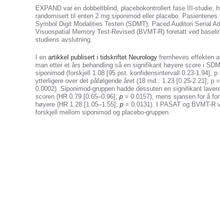
EXPAND var en dobbeltblind, placebokontrollert fase III-studie,
randomisert til enten 2 mg siponimod eller placebo. Pasientenes 
Symbol Digit Modalities Testen (SDMT), Paced Auditori Serial Ad
Visuospatial Memory Test-Revised (BVMT-R) foretatt ved baselin
studiens avslutning.
I en
artikkel publisert i tidskriftet Neurology
fremheves effekten a
man etter et års behandling så en signifikant høyere score i SD
siponimod (forskjell 1.08 [95 pst. konfidensintervall 0.23-1.94]; p
ytterligere over det påfølgende året (18 md.: 1.23 [0.25-2.21]; p =
0.0002). Siponimod-gruppen hadde dessuten en signifikant lavere r
scoren (HR 0.79 [0.65–0.96];
p
= 0.0157), mens sjansen for å for
høyere (HR 1.28 [1.05–1.55];
p
= 0.0131). I PASAT og BVMT-R vis
forskjell mellom siponimod og placebo-gruppen.