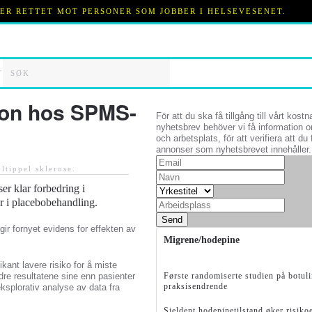
 ER RETTET MOT PERSONER SOM JOBBER I HELSEVESENET.
T
jon hos SPMS-
För att du ska få tillgång till vårt kostn
nyhetsbrev behöver vi få information o
och arbetsplats, för att verifiera att du 
annonser som nyhetsbrevet innehåller.
ltippel sklerose
.
r klar forbedring i
 i placebobehandling.
Send
ir fornyet evidens for effekten av
Migrene/hodepine
kant lavere risiko for å miste
edre resultatene sine enn pasienter
Første randomiserte studien på botu
praksisendrende
splorativ analyse av data fra
Sjeldent hodepinetilstand øker risi