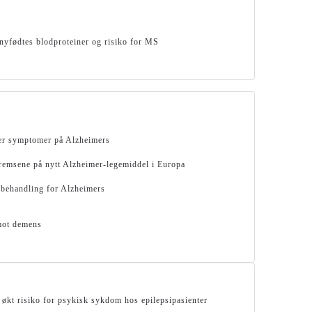
yfødtes blodproteiner og risiko for MS
rer symptomer på Alzheimers
bremsene på nytt Alzheimer-legemiddel i Europa
 behandling for Alzheimers
mot demens
 økt risiko for psykisk sykdom hos epilepsipasienter