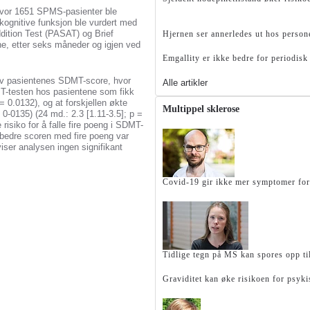
 hvor 1651 SPMS-pasienter ble
kognitive funksjon ble vurdert med
dition Test (PASAT) og Brief
Hjernen ser annerledes ut hos perso
e, etter seks måneder og igjen ved
Emgallity er ikke bedre for periodis
v pasientenes SDMT-score, hvor
Alle artikler
MT-testen hos pasientene som fikk
 = 0.0132), og at forskjellen økte
Multippel sklerose
 0-0135) (24 md.: 2.3 [1.11-3.5]; p =
isiko for å falle fire poeng i SDMT-
bedre scoren med fire poeng var
er analysen ingen signifikant
Covid-19 gir ikke mer symptomer fo
Tidlige tegn på MS kan spores opp ti
Graviditet kan øke risikoen for psy