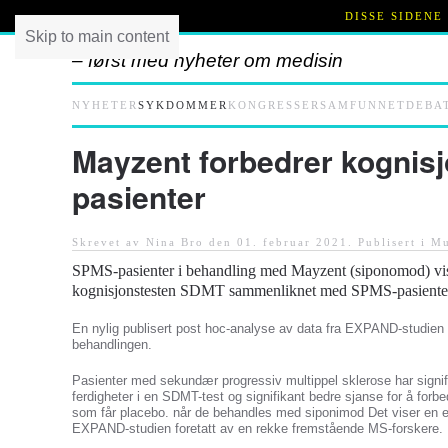
DISSE SIDENE
Skip to main content
– først med nyheter om medisin
NYHETER
SYKDOMMER
KONGRESSER
SAMFUNNET
DEBA
Mayzent forbedrer kognis
pasienter
Skrevet av Nina Bro den
01. februar 2021
. Publisert i
Mu
SPMS-pasienter i behandling med Mayzent (siponomod) vise
kognisjonstesten SDMT sammenliknet med SPMS-pasienter
En nylig publisert post hoc-analyse av data fra EXPAND-studien g
behandlingen.
Pasienter med sekundær progressiv multippel sklerose har signifi
ferdigheter i en SDMT-test og signifikant bedre sjanse for å forb
som får placebo. når de behandles med siponimod Det viser en ek
EXPAND-studien foretatt av en rekke fremstående MS-forskere.