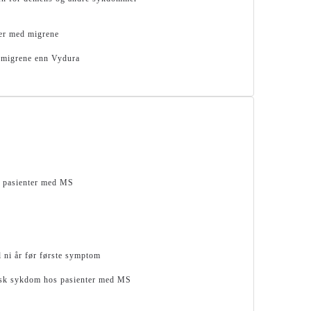
ner med migrene
k migrene enn Vydura
r pasienter med MS
l ni år før første symptom
kisk sykdom hos pasienter med MS