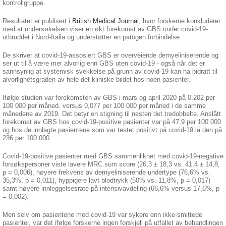
kontrollgruppe.
Resultatet er publisert i
British Medical Journal
, hvor forskerne konkluderer
med at undersøkelsen viser en økt forekomst av GBS under covid-19-
utbruddet i Nord-Italia og understøtter en patogen forbindelse.
De skriver at covid-19-assosiert GBS er overveiende demyeliniserende og
ser ut til å være mer alvorlig enn GBS uten covid-19 - også når det er
sannsynlig at systemisk svekkelse på grunn av covid-19 kan ha bidratt til
alvorlighetsgraden av ​​hele det kliniske bildet hos noen pasienter.
Ifølge studien var forekomsten av GBS i mars og april 2020 på 0,202 per
100 000 per måned. versus 0,077 per 100 000 per måned i de samme
månedene av 2019. Det betyr en stigning til nesten det tredobbelte. Anslått
forekomst av GBS hos covid-19-positive pasienter var på 47,9 per 100 000
og hos de innlagte pasientene som var testet positivt på covid-19 lå den på
236 per 100 000.
Covid-19-positive pasienter med GBS sammenliknet med covid-19-negative
forsøkspersoner viste lavere MRC sum score (26,3 ± 18,3 vs. 41,4 ± 14,8,
p = 0,006), høyere frekvens av demyeliniserende undertype (76,6% vs.
35,3%, p = 0,011), hyppigere lavt blodtrykk (50% vs. 11,8%, p = 0,017)
samt høyere innleggelsesrate på intensivavdeling (66,6% versus 17,6%, p
= 0,002).
Men selv om pasientene med covid-19 var sykere enn ikke-smittede
pasienter, var det ifølge forskerne ingen forskjell på utfallet av behandlingen