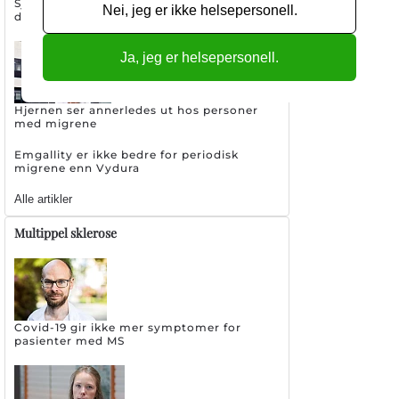
Sjeldent hodepinetilstand øker risikoen for
Nei, jeg er ikke helsepersonell.
demens og andre sykdommer
Ja, jeg er helsepersonell.
Hjernen ser annerledes ut hos personer
med migrene
Emgallity er ikke bedre for periodisk
migrene enn Vydura
Alle artikler
Multippel sklerose
Covid-19 gir ikke mer symptomer for
pasienter med MS