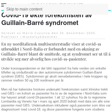
Skip to main content
Covid-19 økte forekomsten av
Guillain-Barré syndromet
Skrevet av Maria Cuculiza den
23. desember 2020
.
Publisert i
Muskelsykdommer
.
En ny norditaliensk multisenterstudie viser at covid-19
utbruddet i Nord-Italia er forbundet med en økning av
Guillain-Barré blant de smittede, og at syndromet ser ut til å
utvikle seg mer alvorlig hos covid-19-pasienter.
Under koronapandemien er det blitt rapportert fra hele verden om enkelte
tilfeller og småutbrudd av den autoimmune sykdommen Guillain-Barré
syndrom (GBS). Sykdommen gir akutt nervebetennelse i hele kroppen og
rammer mellom 50 og 100 nordmenn per år.
Men nå har italienske forskere undersøkt forekomsten samt kliniske trekk
ved GBS i en kohort av pasienter fra to av de regionene i Nord-Italia som
har høyest antall covid-19-pasienter. I alt 12 sykehus fra de to regionene
Lombardia og Veneto har i mars og april 2020 bidratt med data om alle sine
pasienter med GBS. Undersøkelsen inkluderer også pasienter som ikke var
diagnostisert med covid-19, og disse pasientene fungerte som studiens