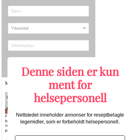
Send
Denne siden er kun
ment for
Migrene/hodepine
helsepersonell
Nettstedet inneholder annonser for reseptbelagte
Første randomiserte studien på
botulinumtoksin og CGRP mot kronisk
legemidler, som er forbeholdt helsepersonell.
migrene starter opp: Kan bli
praksisendrende