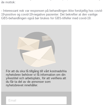
de mottok:
- Interessant nok var responsen på behandlingen ikke forskjellig hos covid-
19-positive og covid-19-negative pasienter. Det bekrefter at den vanlige
GBS-behandlingen også bør brukes for GBS-tilfeller med covid-19.
För att du ska få tillgång till vårt kostnadsfria
nyhetsbrev behöver vi få information om din
yrkestitel och arbetsplats, för att verifiera att
du får ta del av de annonser som
nyhetsbrevet innehåller.